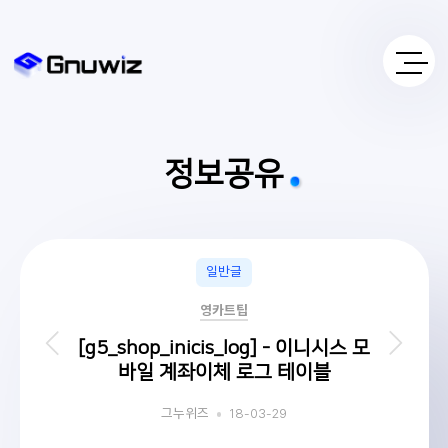
정보공유
일반글
영카트팁
[g5_shop_inicis_log] - 이니시스 모
바일 계좌이체 로그 테이블
18-03-29
그누위즈