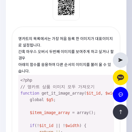
영카트의 목록에서는 가장 처음 등록 한 이미지가 대표이미지
로 설정됩니다.
간혹 마우스 오버시 두번째 이미지를 보여주게 하고 싶거나 할
경우
아래의 함수를 응용하여 다른 순서의 이미지를 불러 올 수 있
습니다.
<?php
// 영카트 상품 이미지 모두 가져오기
function
 get_it_image_array(
$it_id
, 
$width
, 
$he
    global 
$g5
;
$item_image_array
 = array();
if
(!
$it_id
 || !
$width
) {
return
''
;